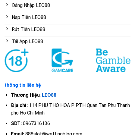
Đăng Nhập LEO88
Nạp Tiền LEO88
Rút Tiền LEO88
Tải App LEO88
thông tin liên hệ
Thương Hiệu
:
LEO88
Địa chỉ:
114 PHU THO HOA P. PTH Quan Tan Phu Thanh
pho Ho Chi Minh
SDT:
0967316136
Email:
888slot@wettingblog.com