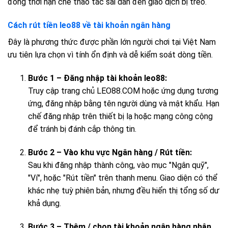
đồng thời hạn chế thao tác sai dẫn đến giao dịch bị treo.
Cách rút tiền leo88 về tài khoản ngân hàng
Đây là phương thức được phần lớn người chơi tại Việt Nam
ưu tiên lựa chọn vì tính ổn định và dễ kiểm soát dòng tiền.
Bước 1 – Đăng nhập tài khoản leo88:
Truy cập trang chủ LEO88.COM hoặc ứng dụng tương
ứng, đăng nhập bằng tên người dùng và mật khẩu. Hạn
chế đăng nhập trên thiết bị lạ hoặc mạng công cộng
để tránh bị đánh cắp thông tin.
Bước 2 – Vào khu vực Ngân hàng / Rút tiền:
Sau khi đăng nhập thành công, vào mục "Ngân quỹ",
"Ví", hoặc "Rút tiền" trên thanh menu. Giao diện có thể
khác nhẹ tuỳ phiên bản, nhưng đều hiển thị tổng số dư
khả dụng.
Bước 3 – Thêm / chọn tài khoản ngân hàng nhận