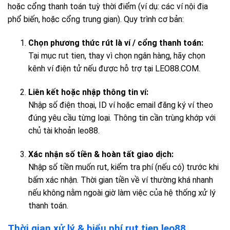
hoặc cổng thanh toán tuỳ thời điểm (ví dụ: các ví nội địa
phổ biến, hoặc cổng trung gian). Quy trình cơ bản:
Chọn phương thức rút là ví / cổng thanh toán:
Tại mục rut tien, thay vì chọn ngân hàng, hãy chọn
kênh ví điện tử nếu được hỗ trợ tại LEO88.COM.
Liên kết hoặc nhập thông tin ví:
Nhập số điện thoại, ID ví hoặc email đăng ký ví theo
đúng yêu cầu từng loại. Thông tin cần trùng khớp với
chủ tài khoản leo88.
Xác nhận số tiền & hoàn tất giao dịch:
Nhập số tiền muốn rut, kiểm tra phí (nếu có) trước khi
bấm xác nhận. Thời gian tiền về ví thường khá nhanh
nếu không nằm ngoài giờ làm việc của hệ thống xử lý
thanh toán.
Thời gian xử lý & biểu phí rut tien leo88