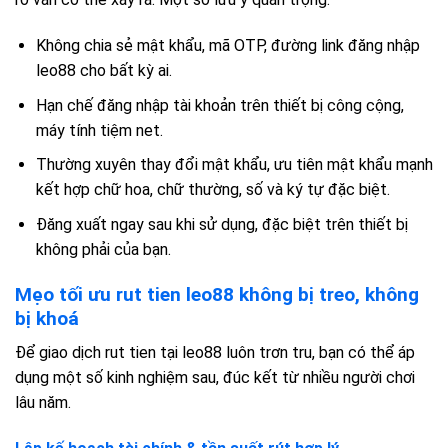
Không chia sẻ mật khẩu, mã OTP, đường link đăng nhập
leo88 cho bất kỳ ai.
Hạn chế đăng nhập tài khoản trên thiết bị công cộng,
máy tính tiệm net.
Thường xuyên thay đổi mật khẩu, ưu tiên mật khẩu mạnh
kết hợp chữ hoa, chữ thường, số và ký tự đặc biệt.
Đăng xuất ngay sau khi sử dụng, đặc biệt trên thiết bị
không phải của bạn.
Mẹo tối ưu rut tien leo88 không bị treo, không
bị khoá
Để giao dịch rut tien tại leo88 luôn trơn tru, bạn có thể áp
dụng một số kinh nghiệm sau, đúc kết từ nhiều người chơi
lâu năm.