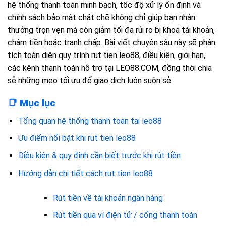
hệ thống thanh toán minh bạch, tốc độ xử lý ổn định và
chính sách bảo mật chặt chẽ không chỉ giúp bạn nhận
thưởng trọn vẹn mà còn giảm tối đa rủi ro bị khoá tài khoản,
chậm tiền hoặc tranh chấp. Bài viết chuyên sâu này sẽ phân
tích toàn diện quy trình rut tien leo88, điều kiện, giới hạn,
các kênh thanh toán hỗ trợ tại LEO88.COM, đồng thời chia
sẻ những mẹo tối ưu để giao dịch luôn suôn sẻ.
📑 Mục lục
Tổng quan hệ thống thanh toán tại leo88
Ưu điểm nổi bật khi rut tien leo88
Điều kiện & quy định cần biết trước khi rút tiền
Hướng dẫn chi tiết cách rut tien leo88
Rút tiền về tài khoản ngân hàng
Rút tiền qua ví điện tử / cổng thanh toán