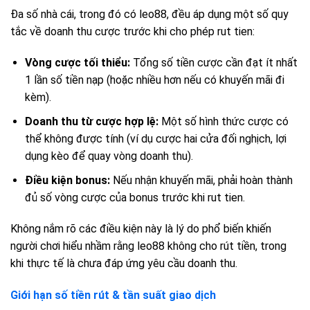
Đa số nhà cái, trong đó có leo88, đều áp dụng một số quy
tắc về doanh thu cược trước khi cho phép rut tien:
Vòng cược tối thiểu:
Tổng số tiền cược cần đạt ít nhất
1 lần số tiền nạp (hoặc nhiều hơn nếu có khuyến mãi đi
kèm).
Doanh thu từ cược hợp lệ:
Một số hình thức cược có
thể không được tính (ví dụ cược hai cửa đối nghịch, lợi
dụng kèo để quay vòng doanh thu).
Điều kiện bonus:
Nếu nhận khuyến mãi, phải hoàn thành
đủ số vòng cược của bonus trước khi rut tien.
Không nắm rõ các điều kiện này là lý do phổ biến khiến
người chơi hiểu nhầm rằng leo88 không cho rút tiền, trong
khi thực tế là chưa đáp ứng yêu cầu doanh thu.
Giới hạn số tiền rút & tần suất giao dịch