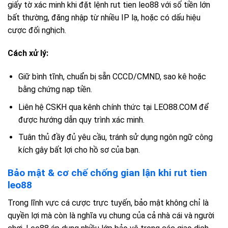
giấy tờ xác minh khi đặt lệnh rut tien leo88 với số tiền lớn
bất thường, đăng nhập từ nhiều IP lạ, hoặc có dấu hiệu
cược đối nghịch.
Cách xử lý:
Giữ bình tĩnh, chuẩn bị sẵn CCCD/CMND, sao kê hoặc
bằng chứng nạp tiền.
Liên hệ CSKH qua kênh chính thức tại LEO88.COM để
được hướng dẫn quy trình xác minh.
Tuân thủ đầy đủ yêu cầu, tránh sử dụng ngôn ngữ công
kích gây bất lợi cho hồ sơ của bạn.
Bảo mật & cơ chế chống gian lận khi rut tien
leo88
Trong lĩnh vực cá cược trực tuyến, bảo mật không chỉ là
quyền lợi mà còn là nghĩa vụ chung của cả nhà cái và người