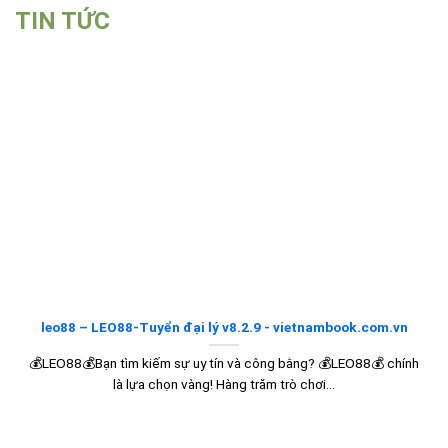
TIN TỨC
leo88 – LEO88-Tuyển đại lý v8.2.9 - vietnambook.com.vn
💰LEO88💰Bạn tìm kiếm sự uy tín và công bằng? 💰LEO88💰 chính
là lựa chọn vàng! Hàng trăm trò chơi...