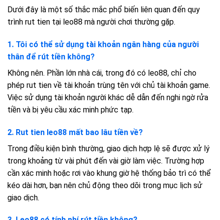
Dưới đây là một số thắc mắc phổ biến liên quan đến quy
trình rut tien tại leo88 mà người chơi thường gặp.
1. Tôi có thể sử dụng tài khoản ngân hàng của người
thân để rút tiền không?
Không nên. Phần lớn nhà cái, trong đó có leo88, chỉ cho
phép rut tien về tài khoản trùng tên với chủ tài khoản game.
Việc sử dụng tài khoản người khác dễ dẫn đến nghi ngờ rửa
tiền và bị yêu cầu xác minh phức tạp.
2. Rut tien leo88 mất bao lâu tiền về?
Trong điều kiện bình thường, giao dịch hợp lệ sẽ được xử lý
trong khoảng từ vài phút đến vài giờ làm việc. Trường hợp
cần xác minh hoặc rơi vào khung giờ hệ thống bảo trì có thể
kéo dài hơn, bạn nên chủ động theo dõi trong mục lịch sử
giao dịch.
3. Leo88 có tính phí rút tiền không?