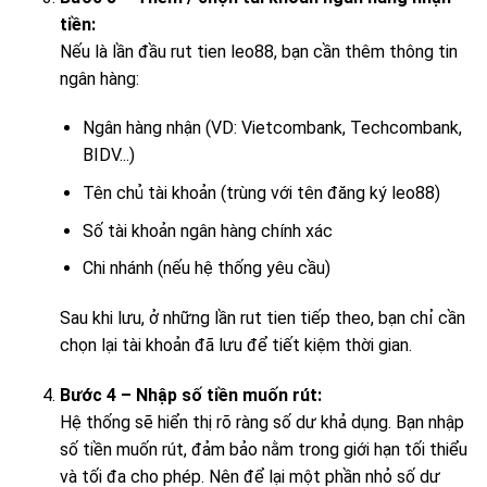
tiền:
Nếu là lần đầu rut tien leo88, bạn cần thêm thông tin
ngân hàng:
Ngân hàng nhận (VD: Vietcombank, Techcombank,
BIDV...)
Tên chủ tài khoản (trùng với tên đăng ký leo88)
Số tài khoản ngân hàng chính xác
Chi nhánh (nếu hệ thống yêu cầu)
Sau khi lưu, ở những lần rut tien tiếp theo, bạn chỉ cần
chọn lại tài khoản đã lưu để tiết kiệm thời gian.
Bước 4 – Nhập số tiền muốn rút:
Hệ thống sẽ hiển thị rõ ràng số dư khả dụng. Bạn nhập
số tiền muốn rút, đảm bảo nằm trong giới hạn tối thiểu
và tối đa cho phép. Nên để lại một phần nhỏ số dư