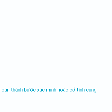
g hoàn thành bước xác minh hoặc cố tình cung