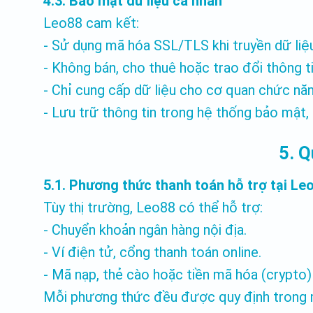
4.3. Bảo mật dữ liệu cá nhân
Leo88 cam kết:
- Sử dụng mã hóa SSL/TLS khi truyền dữ liệ
- Không bán, cho thuê hoặc trao đổi thông ti
- Chỉ cung cấp dữ liệu cho cơ quan chức năn
- Lưu trữ thông tin trong hệ thống bảo mật,
5. Q
5.1. Phương thức thanh toán hỗ trợ tại Le
Tùy thị trường, Leo88 có thể hỗ trợ:
- Chuyển khoản ngân hàng nội địa.
- Ví điện tử, cổng thanh toán online.
- Mã nạp, thẻ cào hoặc tiền mã hóa (crypto
Mỗi phương thức đều được quy định trong