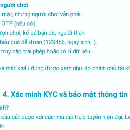
 người chơi
mật, nhưng người chơi vẫn phải:
ã OTP (nếu có).
ợn chơi, kể cả bạn bè, người thân.
khẩu quá dễ đoán (123456, ngày sinh…).
uy cập trái phép hoặc rò rỉ dữ liệu.
 và mật khẩu đúng được xem như do chính chủ tài kh
4. Xác minh KYC và bảo mật thông tin
ính?
ầu bắt buộc với các nhà cái trực tuyến hiện đại. 
ãi.