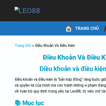
Skip
to
content
TRANG CHỦ
Trang Chủ
»
Điều Khoản Và Điều Kiện
Điều Khoản Và Điều K
Điều khoản và điều kiệ
Điều khoản và điều kiện là “bản hợp đồng” ràng buộc gi
vệ quyền lợi của mình mà còn tránh những vi phạm đáng ti
về toàn bộ quy định trọng yếu tại Leo88, từ việc mở tài 
📚 Mục lục