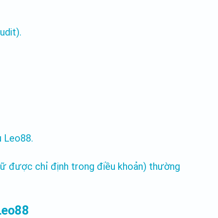
udit).
u Leo88.
gữ được chỉ định trong điều khoản) thường
 Leo88