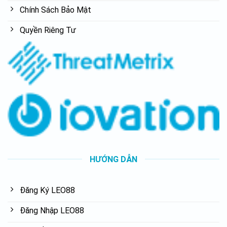
Chính Sách Bảo Mật
Quyền Riêng Tư
HƯỚNG DẪN
Đăng Ký LEO88
Đăng Nhập LEO88