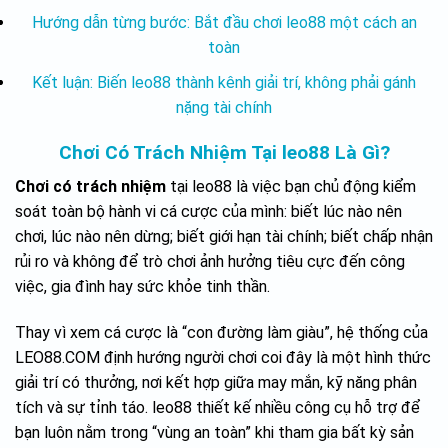
Hướng dẫn từng bước: Bắt đầu chơi leo88 một cách an
toàn
Kết luận: Biến leo88 thành kênh giải trí, không phải gánh
nặng tài chính
Chơi Có Trách Nhiệm Tại leo88 Là Gì?
Chơi có trách nhiệm
tại leo88 là việc bạn chủ động kiểm
soát toàn bộ hành vi cá cược của mình: biết lúc nào nên
chơi, lúc nào nên dừng; biết giới hạn tài chính; biết chấp nhận
rủi ro và không để trò chơi ảnh hưởng tiêu cực đến công
việc, gia đình hay sức khỏe tinh thần.
Thay vì xem cá cược là “con đường làm giàu”, hệ thống của
LEO88.COM định hướng người chơi coi đây là một hình thức
giải trí có thưởng, nơi kết hợp giữa may mắn, kỹ năng phân
tích và sự tỉnh táo. leo88 thiết kế nhiều công cụ hỗ trợ để
bạn luôn nằm trong “vùng an toàn” khi tham gia bất kỳ sản