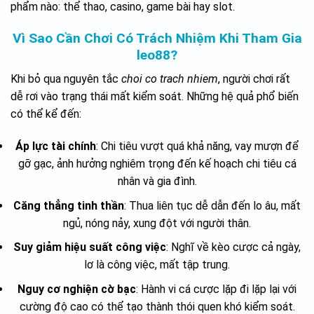
phẩm nào: thể thao, casino, game bài hay slot.
Vì Sao Cần Chơi Có Trách Nhiệm Khi Tham Gia
leo88?
Khi bỏ qua nguyên tắc
choi co trach nhiem
, người chơi rất
dễ rơi vào trạng thái mất kiểm soát. Những hệ quả phổ biến
có thể kể đến:
Áp lực tài chính
: Chi tiêu vượt quá khả năng, vay mượn để
gỡ gạc, ảnh hưởng nghiêm trọng đến kế hoạch chi tiêu cá
nhân và gia đình.
Căng thẳng tinh thần
: Thua liên tục dễ dẫn đến lo âu, mất
ngủ, nóng nảy, xung đột với người thân.
Suy giảm hiệu suất công việc
: Nghĩ về kèo cược cả ngày,
lơ là công việc, mất tập trung.
Nguy cơ nghiện cờ bạc
: Hành vi cá cược lặp đi lặp lại với
cường độ cao có thể tạo thành thói quen khó kiểm soát.