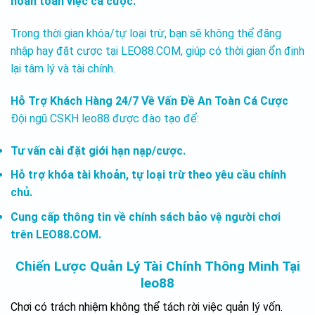
hoàn toàn việc cá cược.
Trong thời gian khóa/tự loại trừ, bạn sẽ không thể đăng
nhập hay đặt cược tại LEO88.COM, giúp có thời gian ổn định
lại tâm lý và tài chính.
Hỗ Trợ Khách Hàng 24/7 Về Vấn Đề An Toàn Cá Cược
Đội ngũ CSKH leo88 được đào tạo để:
Tư vấn cài đặt giới hạn nạp/cược.
Hỗ trợ khóa tài khoản, tự loại trừ theo yêu cầu chính
chủ.
Cung cấp thông tin về chính sách bảo vệ người chơi
trên LEO88.COM.
Chiến Lược Quản Lý Tài Chính Thông Minh Tại
leo88
Chơi có trách nhiệm không thể tách rời việc quản lý vốn.