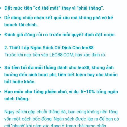
Đặt mức tiền “có thể mất” thay vì “phải thắng”.
Dễ dàng chấp nhận kết quả xấu mà không phá vỡ kế
hoạch tài chính.
Đánh giá đúng rủi ro trước mỗi quyết định đặt cược.
2. Thiết Lập Ngân Sách Cố Định Cho leo88
Trước khi nạp tiền vào LEO88.COM, hãy xác định rõ:
Số tiền tối đa mỗi tháng
dành cho leo88, không ảnh
hưởng đến sinh hoạt phí, tiền tiết kiệm hay các khoản
bắt buộc khác.
Hạn mức cho từng phiên chơi
, ví dụ: 5–10% tổng ngân
sách tháng.
Ngay cả khi gặp chuỗi thắng dài, bạn cũng không nên tăng
vốn một cách bốc đồng. Ngân sách được lập ra để bạn có
cái "phanh" khi cảm xúc đang ở trạng thái hưng phấn.