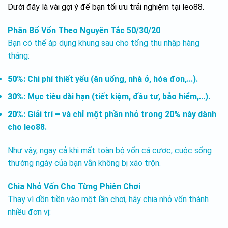
Dưới đây là vài gợi ý để bạn tối ưu trải nghiệm tại leo88.
Phân Bổ Vốn Theo Nguyên Tắc 50/30/20
Bạn có thể áp dụng khung sau cho tổng thu nhập hàng
tháng:
50%
: Chi phí thiết yếu (ăn uống, nhà ở, hóa đơn,...).
30%
: Mục tiêu dài hạn (tiết kiệm, đầu tư, bảo hiểm,...).
20%
: Giải trí – và chỉ một phần nhỏ trong 20% này dành
cho leo88.
Như vậy, ngay cả khi mất toàn bộ vốn cá cược, cuộc sống
thường ngày của bạn vẫn không bị xáo trộn.
Chia Nhỏ Vốn Cho Từng Phiên Chơi
Thay vì dồn tiền vào một lần chơi, hãy chia nhỏ vốn thành
nhiều đơn vị: