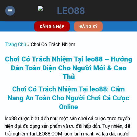
Skip
to
content
ĐĂNG NHẬP
ĐĂNG KÝ
Trang Chủ
»
Chơi Có Trách Nhiệm
Chơi Có Trách Nhiệm Tại leo88 – Hướng
Dẫn Toàn Diện Cho Người Mới & Cao
Thủ
Chơi Có Trách Nhiệm Tại leo88: Cẩm
Nang An Toàn Cho Người Chơi Cá Cược
Online
leo88 được biết đến như một sân chơi cá cược trực tuyến
hiện đại, đa dạng sản phẩm và ưu đãi hấp dẫn. Tuy nhiên, để
trải nghiệm tại LEO88.COM luôn lành mạnh và lâu dài, người