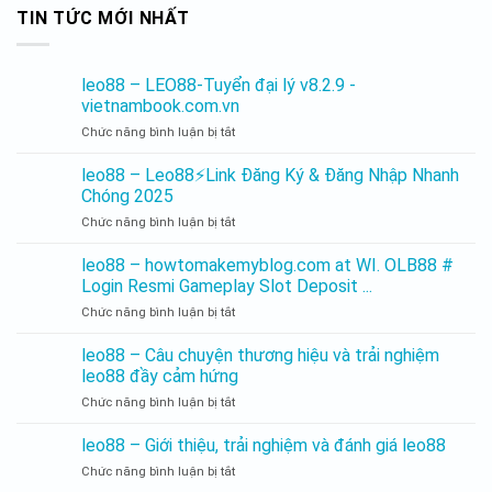
TIN TỨC MỚI NHẤT
leo88 – LEO88-Tuyển đại lý v8.2.9 -
vietnambook.com.vn
Chức năng bình luận bị tắt
leo88
–
LEO88-
leo88 – Leo88⚡️Link Đăng Ký & Đăng Nhập Nhanh
Tuyển
Chóng 2025
đại
Chức năng bình luận bị tắt
leo88
lý
–
v8.2.9
Leo88⚡️Link
leo88 – howtomakemyblog.com at WI. OLB88 #
-
Đăng
vietnambook.com.vn
Login Resmi Gameplay Slot Deposit ...
Ký
Chức năng bình luận bị tắt
leo88
&
–
Đăng
howtomakemyblog.com
leo88 – Câu chuyện thương hiệu và trải nghiệm
Nhập
at
Nhanh
leo88 đầy cảm hứng
WI.
Chóng
Chức năng bình luận bị tắt
leo88
OLB88
2025
–
#
Câu
leo88 – Giới thiệu, trải nghiệm và đánh giá leo88
Login
chuyện
Resmi
Chức năng bình luận bị tắt
leo88
thương
Gameplay
–