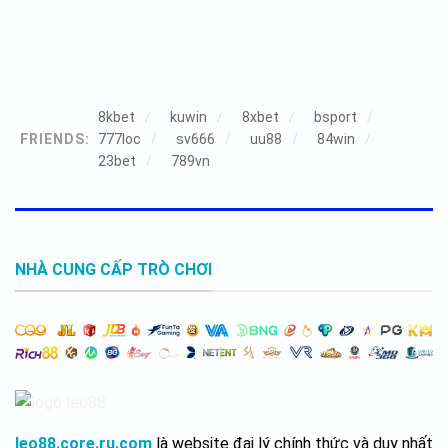
hiệu
Slot
Giới
và
Deposit
thiệu,
trải
...
trải
nghiệm
nghiệm
leo88
và
đầy
đánh
cảm
8kbet
kuwin
8xbet
bsport
giá
hứng
leo88
FRIENDS:
777loc
sv666
uu88
84win
23bet
789vn
NHÀ CUNG CẤP TRÒ CHƠI
leo88.core.ru.com
là website đại lý chính thức và duy nhất