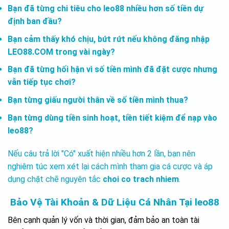
Bạn đã từng chi tiêu cho leo88 nhiều hơn số tiền dự
định ban đầu?
Bạn cảm thấy khó chịu, bứt rứt nếu không đăng nhập
LEO88.COM trong vài ngày?
Bạn đã từng hối hận vì số tiền mình đã đặt cược nhưng
vẫn tiếp tục chơi?
Bạn từng giấu người thân về số tiền mình thua?
Bạn từng dùng tiền sinh hoạt, tiền tiết kiệm để nạp vào
leo88?
Nếu câu trả lời "Có" xuất hiện nhiều hơn 2 lần, bạn nên
nghiêm túc xem xét lại cách mình tham gia cá cược và áp
dụng chặt chẽ nguyên tắc
choi co trach nhiem
.
Bảo Vệ Tài Khoản & Dữ Liệu Cá Nhân Tại leo88
Bên cạnh quản lý vốn và thời gian, đảm bảo an toàn tài