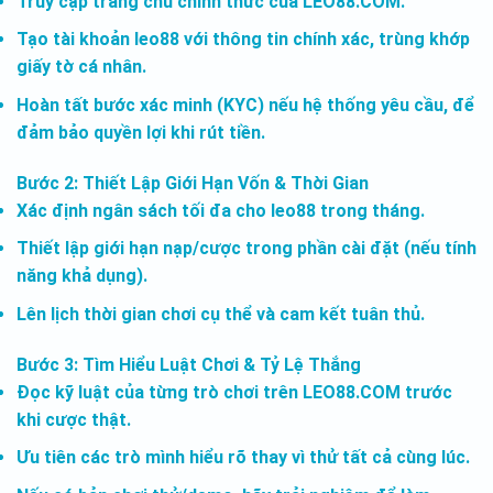
Truy cập trang chủ chính thức của LEO88.COM.
Tạo tài khoản leo88 với thông tin chính xác, trùng khớp
giấy tờ cá nhân.
Hoàn tất bước xác minh (KYC) nếu hệ thống yêu cầu, để
đảm bảo quyền lợi khi rút tiền.
Bước 2: Thiết Lập Giới Hạn Vốn & Thời Gian
Xác định ngân sách tối đa cho leo88 trong tháng.
Thiết lập giới hạn nạp/cược trong phần cài đặt (nếu tính
năng khả dụng).
Lên lịch thời gian chơi cụ thể và cam kết tuân thủ.
Bước 3: Tìm Hiểu Luật Chơi & Tỷ Lệ Thắng
Đọc kỹ luật của từng trò chơi trên LEO88.COM trước
khi cược thật.
Ưu tiên các trò mình hiểu rõ thay vì thử tất cả cùng lúc.