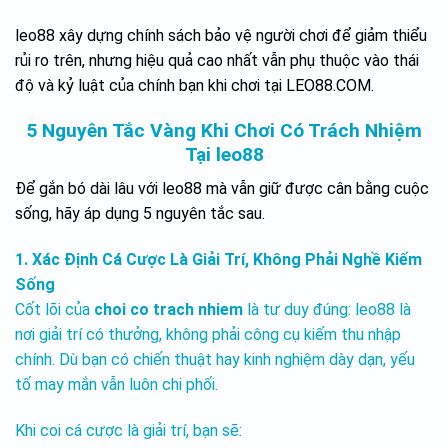
leo88 xây dựng chính sách bảo vệ người chơi để giảm thiểu
rủi ro trên, nhưng hiệu quả cao nhất vẫn phụ thuộc vào thái
độ và kỷ luật của chính bạn khi chơi tại LEO88.COM.
5 Nguyên Tắc Vàng Khi Chơi Có Trách Nhiệm
Tại leo88
Để gắn bó dài lâu với leo88 mà vẫn giữ được cân bằng cuộc
sống, hãy áp dụng 5 nguyên tắc sau.
1. Xác Định Cá Cược Là Giải Trí, Không Phải Nghề Kiếm
Sống
Cốt lõi của
choi co trach nhiem
là tư duy đúng: leo88 là
nơi giải trí có thưởng, không phải công cụ kiếm thu nhập
chính. Dù bạn có chiến thuật hay kinh nghiệm dày dạn, yếu
tố may mắn vẫn luôn chi phối.
Khi coi cá cược là giải trí, bạn sẽ: