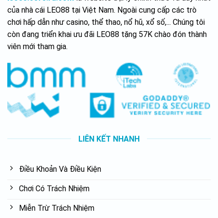
của nhà cái LEO88 tại Việt Nam. Ngoài cung cấp các trò
chơi hấp dẫn như casino, thể thao, nổ hũ, xổ số,... Chúng tôi
còn đang triển khai ưu đãi LEO88 tặng 57K chào đón thành
viên mới tham gia.
LIÊN KẾT NHANH
Điều Khoản Và Điều Kiện
Chơi Có Trách Nhiệm
Miễn Trừ Trách Nhiệm