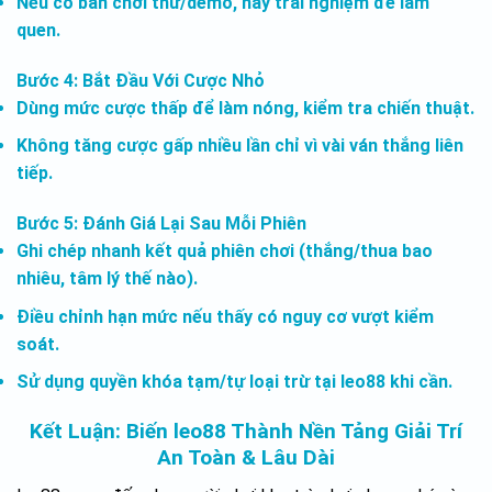
Nếu có bản chơi thử/demo, hãy trải nghiệm để làm
quen.
Bước 4: Bắt Đầu Với Cược Nhỏ
Dùng mức cược thấp để làm nóng, kiểm tra chiến thuật.
Không tăng cược gấp nhiều lần chỉ vì vài ván thắng liên
tiếp.
Bước 5: Đánh Giá Lại Sau Mỗi Phiên
Ghi chép nhanh kết quả phiên chơi (thắng/thua bao
nhiêu, tâm lý thế nào).
Điều chỉnh hạn mức nếu thấy có nguy cơ vượt kiểm
soát.
Sử dụng quyền khóa tạm/tự loại trừ tại leo88 khi cần.
Kết Luận: Biến leo88 Thành Nền Tảng Giải Trí
An Toàn & Lâu Dài