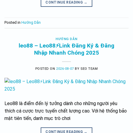
CONTINUE READING
→
Posted in
Hướng Dẫn
HƯỚNG DẪN
leo88 – Leo88⚡️Link Đăng Ký & Đăng
Nhập Nhanh Chóng 2025
POSTED ON
2026-08-07
BY
SEO TEAM
Leo88 là điểm đến lý tưởng dành cho những người yêu
thích cá cược trực tuyến chất lượng cao. Với hệ thống bảo
mật tiên tiến, danh mục trò chơi
CONTINUE READING
→