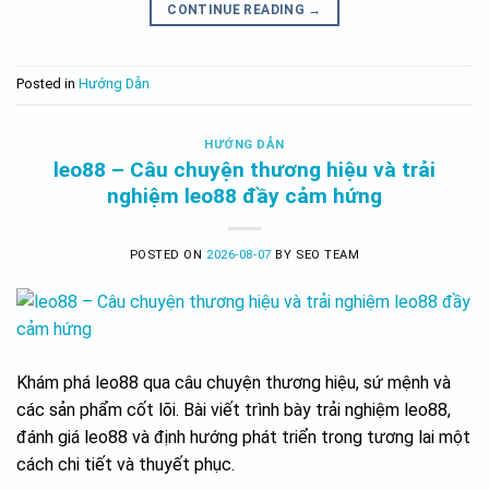
CONTINUE READING
→
Posted in
Hướng Dẫn
HƯỚNG DẪN
leo88 – Câu chuyện thương hiệu và trải
nghiệm leo88 đầy cảm hứng
POSTED ON
2026-08-07
BY
SEO TEAM
Khám phá leo88 qua câu chuyện thương hiệu, sứ mệnh và
các sản phẩm cốt lõi. Bài viết trình bày trải nghiệm leo88,
đánh giá leo88 và định hướng phát triển trong tương lai một
cách chi tiết và thuyết phục.