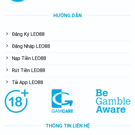
HƯỚNG DẪN
Đăng Ký LEO88
Đăng Nhập LEO88
Nạp Tiền LEO88
Rút Tiền LEO88
Tải App LEO88
THÔNG TIN LIÊN HỆ