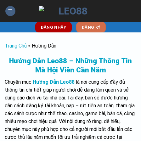
Skip
to
content
ĐĂNG NHẬP
ĐĂNG KÝ
Trang Chủ
»
Hướng Dẫn
Hướng Dẫn Leo88 – Những Thông Tin
Mà Hội Viên Cần Nắm
Chuyên mục
Hướng Dẫn Leo88
là nơi cung cấp đầy đủ
thông tin chi tiết giúp người chơi dễ dàng làm quen và sử
dụng các dịch vụ tại nhà cái. Tại đây, bạn sẽ được hướng
dẫn cách đăng ký tài khoản, nạp – rút tiền an toàn, tham gia
các sảnh cược như thể thao, casino, game bài, bắn cá, cùng
nhiều mẹo chơi hiệu quả. Với nội dung rõ ràng, dễ hiểu,
chuyên mục này phù hợp cho cả người mới bắt đầu lẫn các
cược thủ lâu năm muốn tối ưu trải nghiệm cá cược tại